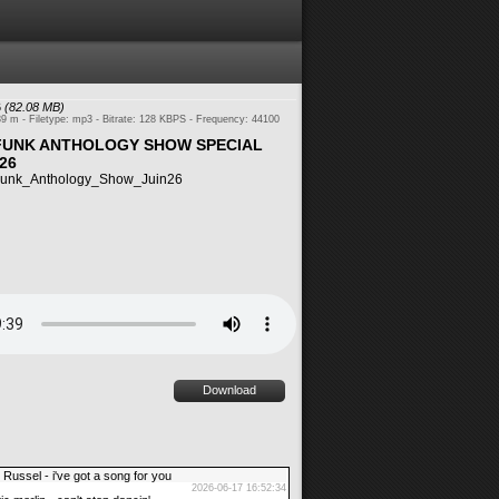
6
(82.08 MB)
39 m - Filetype: mp3 - Bitrate: 128 KBPS - Frequency: 44100
 FUNK ANTHOLOGY SHOW SPECIAL
26
unk_Anthology_Show_Juin26
Download